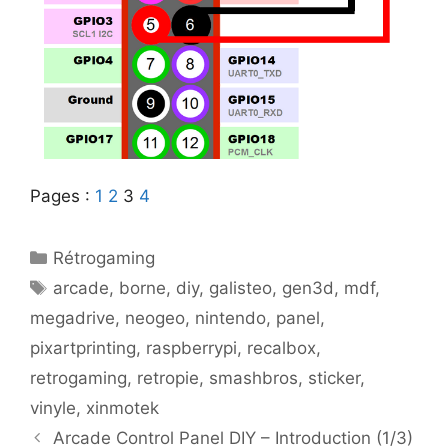
Pages :
1
2
3
4
Catégories
Rétrogaming
Étiquettes
arcade
,
borne
,
diy
,
galisteo
,
gen3d
,
mdf
,
megadrive
,
neogeo
,
nintendo
,
panel
,
pixartprinting
,
raspberrypi
,
recalbox
,
retrogaming
,
retropie
,
smashbros
,
sticker
,
vinyle
,
xinmotek
Navigation
Arcade Control Panel DIY – Introduction (1/3)