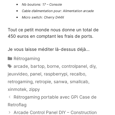
Nb boutons: 17 – Console
Cable d’alimentation pour: Alimentation arcade
Micro switch: Cherry D44X
Tout ce petit monde nous donne un total de
450 euros en comptant les frais de ports.
Je vous laisse méditer là-dessus déjà…
Catégories
Rétrogaming
Étiquettes
arcade
,
bartop
,
borne
,
controlpanel
,
diy
,
jeuxvideo
,
panel
,
raspberrypi
,
recalbo
,
retrogaming
,
retropie
,
sanwa
,
smallcab
,
xinmotek
,
zippy
Navigation
Rétrogaming portable avec GPi Case de
des
Retroflag
articles
Arcade Control Panel DIY – Construction