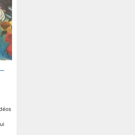
–
idéos
ui