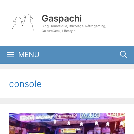
Aller
au
Gaspachi
contenu
Blog Domotique, Bricolage, Rétrogaming,
CultureGeek, Lifestyle
MENU
console