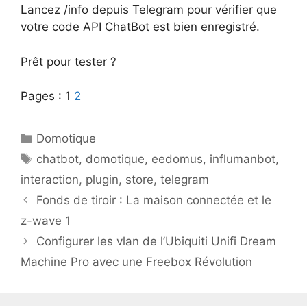
Lancez /info depuis Telegram pour vérifier que
votre code API ChatBot est bien enregistré.
Prêt pour tester ?
Pages :
1
2
Catégories
Domotique
Étiquettes
chatbot
,
domotique
,
eedomus
,
influmanbot
,
interaction
,
plugin
,
store
,
telegram
Navigation
Fonds de tiroir : La maison connectée et le
des
z-wave 1
articles
Configurer les vlan de l’Ubiquiti Unifi Dream
Machine Pro avec une Freebox Révolution