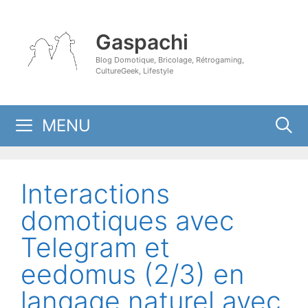
Aller
au
Gaspachi
contenu
Blog Domotique, Bricolage, Rétrogaming,
CultureGeek, Lifestyle
MENU
Interactions
domotiques avec
Telegram et
eedomus (2/3) en
langage naturel avec